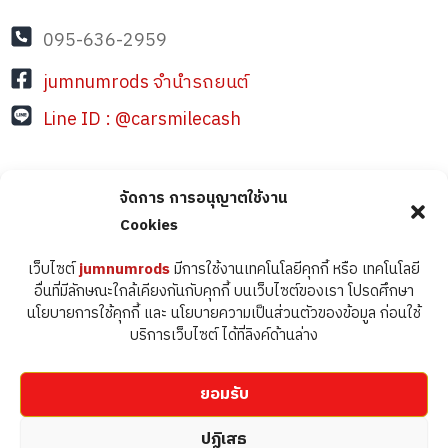
095-636-2959
jumnumrods จำนำรถยนต์
Line ID : @carsmilecash
เวลาเปิดบริการ : จันทร์ - อาทิตย์
จัดการ การอนุญาตใช้งาน
เวลา : 08.30 - 17.30 น.
Cookies
เพิ่มเราเป็นเพื่อน
เว็บไซต์
jumnumrods
มีการใช้งานเทคโนโลยีคุกกี้ หรือ เทคโนโลยี
อื่นที่มีลักษณะใกล้เคียงกันกับคุกกี้ บนเว็บไซต์ของเรา โปรดศึกษา
นโยบายการใช้คุกกี้ และ นโยบายความเป็นส่วนตัวของข้อมูล ก่อนใช้
บริการเว็บไซต์ ได้ที่ลิงค์ด้านล่าง
ยอมรับ
ปฏิเสธ