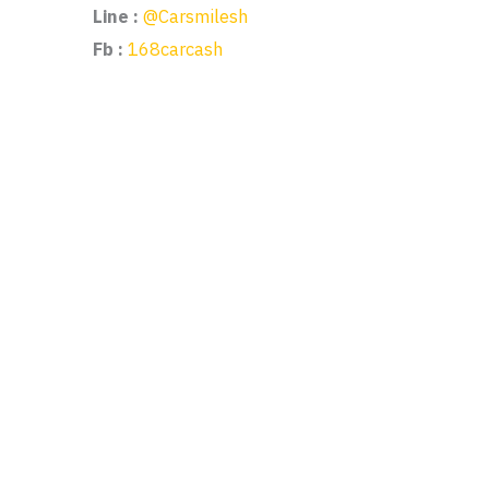
Line :
@Carsmilesh
Fb :
168carcash